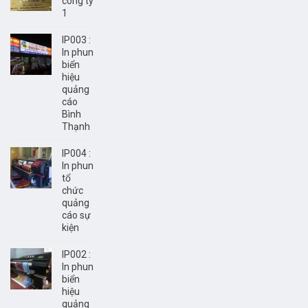
công ty
1
IP003 :
In phun
biển
hiệu
quảng
cáo
Bình
Thạnh
IP004 :
In phun
tổ
chức
quảng
cáo sự
kiện
IP002 :
In phun
biển
hiệu
quảng