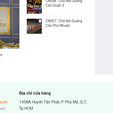
CN008 : Chữ Nổi Quảng
Cáo Quận 3
CN007 : Chữ Nổi Quảng
Cáo Phú Nhuận
ox
Địa chỉ cửa hàng
hước
1458A Huỳnh Tấn Phát, P. Phú Mỹ, Q.7,
Tp.HCM
uần)