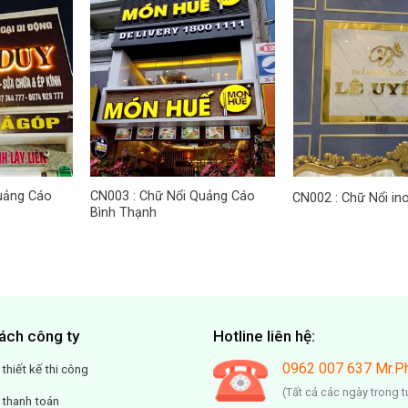
uảng Cáo
CN003 : Chữ Nổi Quảng Cáo
CN002 : Chữ Nổi in
Bình Thạnh
ách công ty
Hotline liên hệ:
0962 007 637 Mr.P
 thiết kế thi công
(Tất cả các ngày trong t
 thanh toán