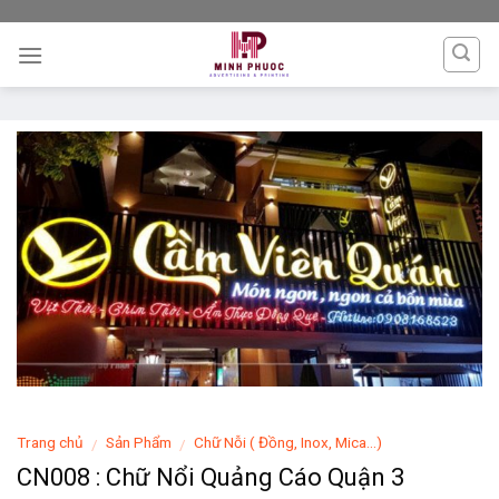
Skip
to
content
Trang chủ
Sản Phẩm
Chữ Nỗi ( Đồng, Inox, Mica...)
/
/
CN008 : Chữ Nổi Quảng Cáo Quận 3